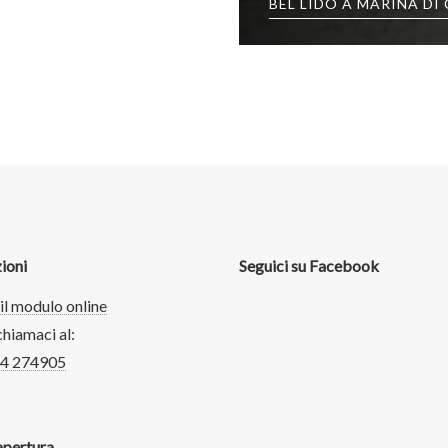
BEL LIDO A MARINA DI
ioni
Seguici su Facebook
il modulo online
hiamaci al:
74 274905
apertura