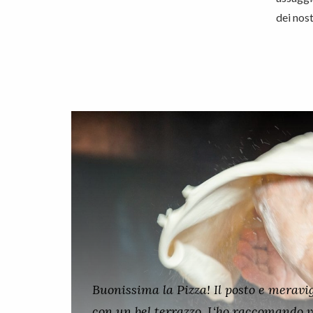
dei nost
Buonissima la Pizza! Il posto e meravig
con un bel terrazzo. L‘ho raccomando v