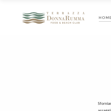
HOM
Sforniam
assaggia