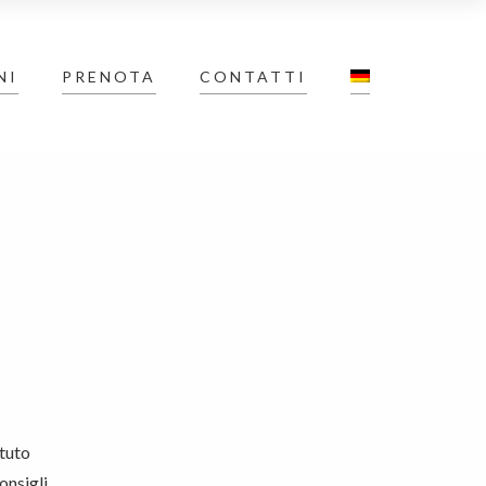
NI
PRENOTA
CONTATTI
otuto
onsigli