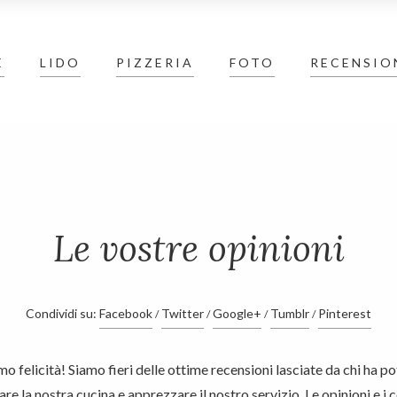
E
LIDO
PIZZERIA
Recensioni
FOTO
RECENSIO
Le vostre opinioni
Condividi su:
Facebook
Twitter
Google+
Tumblr
Pinterest
o felicità! Siamo fieri delle ottime recensioni lasciate da chi ha p
re la nostra cucina e apprezzare il nostro servizio. Le opinioni e i c