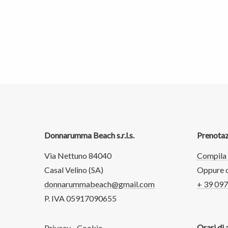
Donnarumma Beach s.r.l.s.
Prenotaz
Via Nettuno 84040
Compila 
Casal Velino (SA)
Oppure c
donnarummabeach@gmail.com
+ 39 09
P. IVA 05917090655
Orari di 
Privacy
-
Cookie