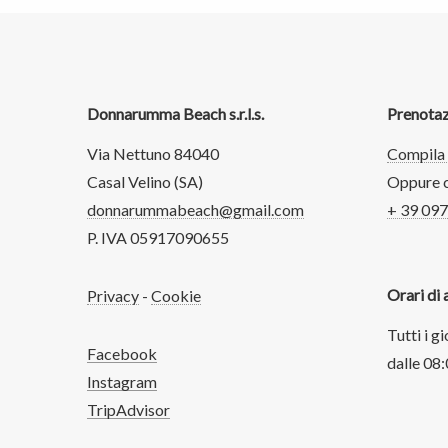
Donnarumma Beach s.r.l.s.
Prenotaz
Via Nettuno 84040
Compila 
Casal Velino (SA)
Oppure c
donnarummabeach@gmail.com
+ 39 09
P. IVA 05917090655
Orari di 
Privacy
-
Cookie
Tutti i gi
Facebook
dalle 08:
Instagram
TripAdvisor