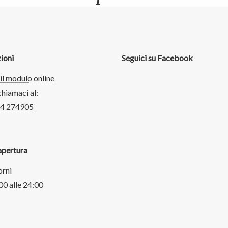
ioni
Seguici su Facebook
il modulo online
hiamaci al:
74 274905
apertura
orni
00 alle 24:00