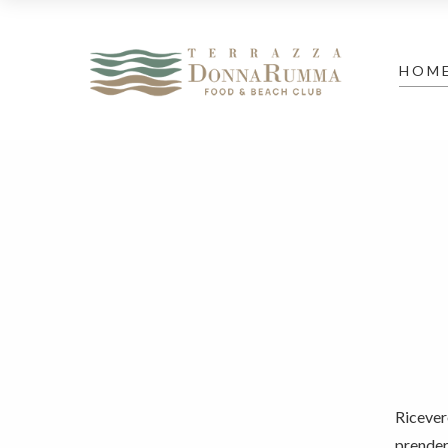
HOM
Ricever
prenderà